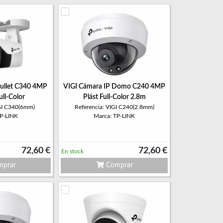
Bullet C340 4MP
VIGI Cámara IP Domo C240 4MP
ull-Color
Plást Full-Color 2.8m
IGI C340(6mm)
Referencia: VIGI C240(2.8mm)
TP-LINK
Marca: TP-LINK
72,60 €
72,60 €
En stock
prar
Comprar