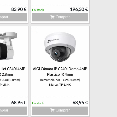
83,90 €
196,30 €
En stock
prar
Comprar
ullet C340I 4MP
VIGI Cámara IP C240I Domo 4MP
IR 2.8mm
Plástico IR 4mm
I C340I(2.8mm)
Referencia: VIGI C240I(4mm)
TP-LINK
Marca: TP-LINK
68,95 €
68,95 €
En stock
prar
Comprar