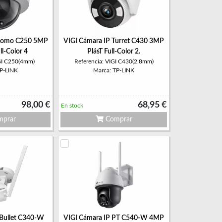
 Domo C250 5MP
VIGI Cámara IP Turret C430 3MP
ll-Color 4
PlásT Full-Color 2.
IGI C250(4mm)
Referencia: VIGI C430(2.8mm)
TP-LINK
Marca: TP-LINK
98,00 €
68,95 €
En stock
prar
Comprar
 Bullet C340-W
VIGI Cámara IP PT C540-W 4MP