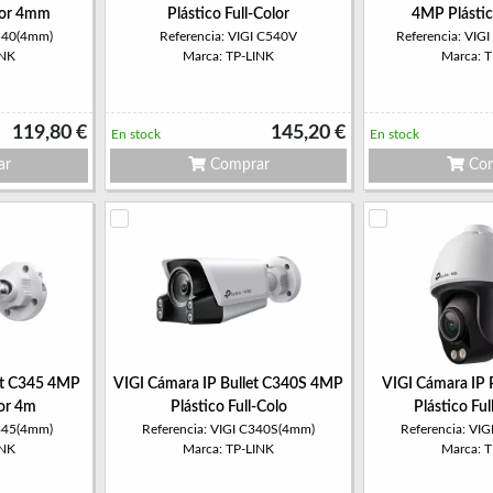
olor 4mm
Plástico Full-Color
4MP Plástic
C540(4mm)
Referencia: VIGI C540V
Referencia: VI
INK
Marca: TP-LINK
Marca: 
119,80 €
145,20 €
En stock
En stock
ar
Comprar
Com
et C345 4MP
VIGI Cámara IP Bullet C340S 4MP
VIGI Cámara IP
lor 4m
Plástico Full-Colo
Plástico Fu
C345(4mm)
Referencia: VIGI C340S(4mm)
Referencia: VI
INK
Marca: TP-LINK
Marca: 