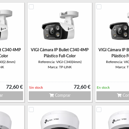
et C340 4MP
VIGI Cámara IP Bullet C340 4MP
VIGI Cámara IP 
Color
Plástico Full-Color
Plástico F
340(2.8mm)
Referencia: VIGI C340(4mm)
Referencia: V
INK
Marca: TP-LINK
Marca: 
72,60 €
72,60 €
Sin stock
En stock
ar
Comprar
Com