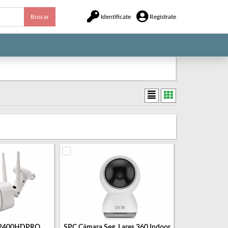
Buscar
Identifícate
Regístrate
IP400HDPRO
SPC Cámara Seg. Lares 360 Indoor