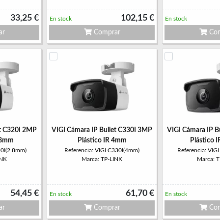
33,25 €
102,15 €
En stock
En stock
ar
Comprar
Com
et C320I 2MP
VIGI Cámara IP Bullet C330I 3MP
VIGI Cámara IP B
2.8mm
Plástico IR 4mm
Plástico 
20I(2.8mm)
Referencia: VIGI C330I(4mm)
Referencia: VIG
INK
Marca: TP-LINK
Marca: 
54,45 €
61,70 €
En stock
En stock
ar
Comprar
Com