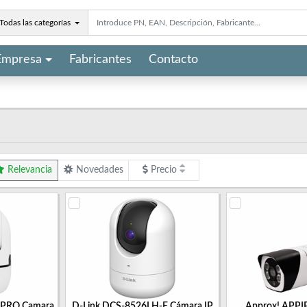
Todas las categorías
Empresa
Fabricantes
Contacto
Relevancia
Novedades
Precio
PRO Camara
D-Link DCS-8526LH-E Cámara IP
Approx! APP