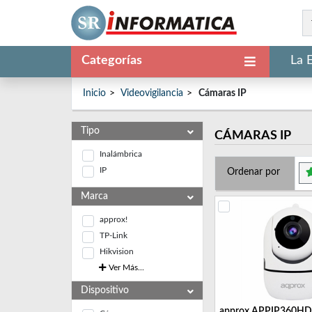
Categorías
La 
Inicio
Videovigilancia
Cámaras IP
Tipo
CÁMARAS IP
Inalámbrica
IP
Ordenar por
Marca
approx!
TP-Link
Hikvision
Ver Más...
Dispositivo
approx APPIP360HD