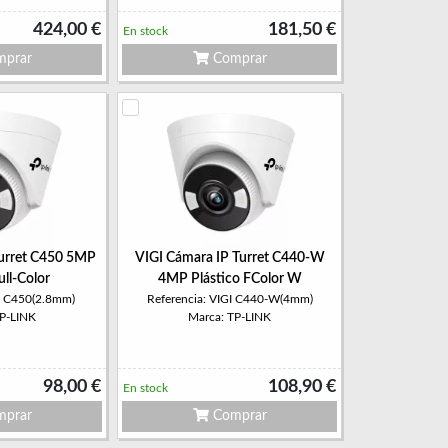
424,00 €
181,50 €
En stock
prar
Comprar
Turret C450 5MP
VIGI Cámara IP Turret C440-W
ull-Color
4MP Plástico FColor W
GI C450(2.8mm)
Referencia: VIGI C440-W(4mm)
TP-LINK
Marca: TP-LINK
98,00 €
108,90 €
En stock
prar
Comprar