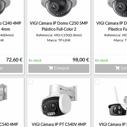
mo C240 4MP
VIGI Cámara IP Domo C250 5MP
VIGI Cámara IP
or 4mm
Plástico Full-Color 2
Plástico Fu
C240(4mm)
Referencia: VIGI C250(2.8mm)
Referencia: V
INK
Marca: TP-LINK
Marca: 
72,60 €
98,00 €
En stock
En stock
ar
Comprar
Com
T C540 4MP
VIGI Cámara IP PT C540V 4MP
VIGI Cámara IP