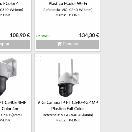
o FColor 4
Plástico FColor Wi-Fi
GI C340-W(4mm)
Referencia: VIGI C540-W(4mm)
TP-LINK
Marca: TP-LINK
108,90 €
134,30 €
En stock
prar
Comprar
 PT C540S 4MP
VIGI Cámara IP PT C540-4G 4MP
ll-Color 4m
Plástico Full-Color
GI C540S(4mm)
Referencia: VIGI C540-4G(4mm)
TP-LINK
Marca: TP-LINK