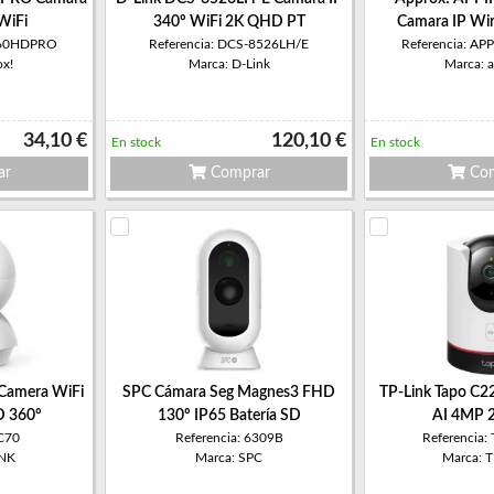
WiFi
340º WiFi 2K QHD PT
Camara IP Wir
P360HDPRO
Referencia: DCS-8526LH/E
Referencia: A
ox!
Marca: D-Link
Marca: 
34,10 €
120,10 €
En stock
En stock
ar
Comprar
Com
Camera WiFi
SPC Cámara Seg Magnes3 FHD
TP-Link Tapo C2
D 360º
130º IP65 Batería SD
AI 4MP 
TC70
Referencia: 6309B
Referencia:
INK
Marca: SPC
Marca: 