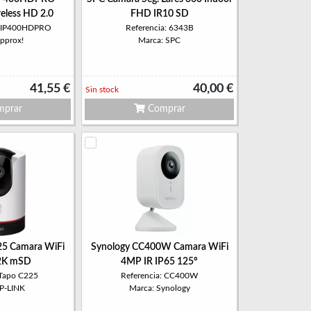
eless HD 2.0
FHD IR10 SD
PPIP400HDPRO
Referencia: 6343B
approx!
Marca: SPC
41,55 €
40,00 €
Sin stock
prar
Comprar
25 Camara WiFi
Synology CC400W Camara WiFi
2K mSD
4MP IR IP65 125º
 Tapo C225
Referencia: CC400W
TP-LINK
Marca: Synology