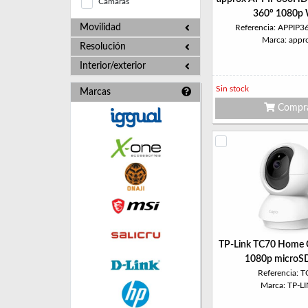
Cámaras
360º 1080p 
Movilidad
Referencia: APPI
Marca: appr
Resolución
Interior/exterior
Sin stock
Marcas
Compr
TP-Link TC70 Home 
1080p microS
Referencia: 
Marca: TP-L