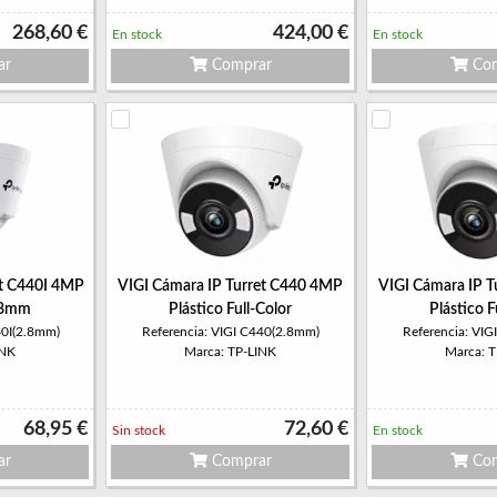
268,60 €
424,00 €
En stock
En stock
ar
Comprar
Com
et C440I 4MP
VIGI Cámara IP Turret C440 4MP
VIGI Cámara IP 
2.8mm
Plástico Full-Color
Plástico F
40I(2.8mm)
Referencia: VIGI C440(2.8mm)
Referencia: VI
INK
Marca: TP-LINK
Marca: 
68,95 €
72,60 €
Sin stock
En stock
ar
Comprar
Com