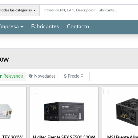
Todas las categorías
Empresa
Fabricantes
Contacto
00W
Relevancia
Novedades
Precio
m. TFX 300W
Hiditec Fuente SFX SF500 500W
MSI Fuente Ali