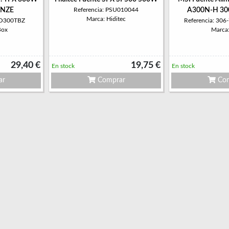
ONZE
Referencia: PSU010044
A300N-H 30
Marca: Hiditec
OO300TBZ
Referencia: 30
Box
Marca
29,40 €
19,75 €
En stock
En stock
ar
Comprar
Com