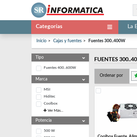
Categorías
La 
Inicio
Cajas y fuentes
Fuentes 300..400W
Tipo
FUENTES 300..4
Fuentes 400..600W
Ordenar por
Marca
MSI
Hiditec
Coolbox
Ver Más...
Potencia
500 W
Coolbox Fuente. Ali