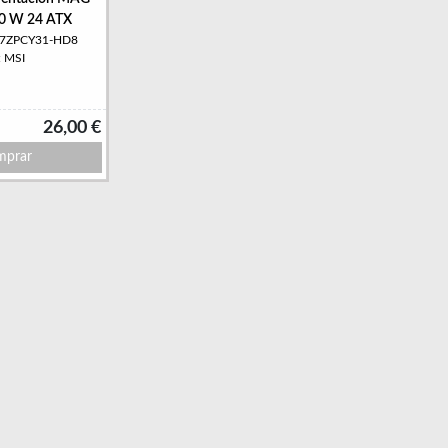
0 W 24 ATX
6-7ZPCY31-HD8
: MSI
26,00 €
prar