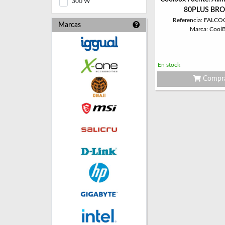
300 W
80PLUS BR
Referencia: FALC
Marcas
Marca: Cool
En stock
Compr